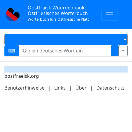
Oostfräisk Woordenbauk
Ostfriesisches Wörterbuch
Wörterbuch fürs Ostfriesische Platt
oostfraeisk.org
Benutzerhinweise
|
Links
|
Über
|
Datenschutz