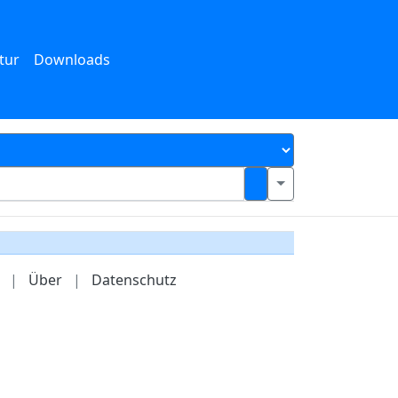
tur
Downloads
|
Über
|
Datenschutz