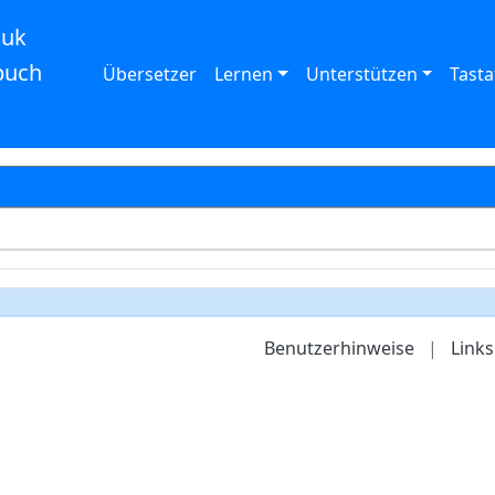
auk
buch
Übersetzer
Lernen
Unterstützen
Tasta
Benutzerhinweise
|
Links