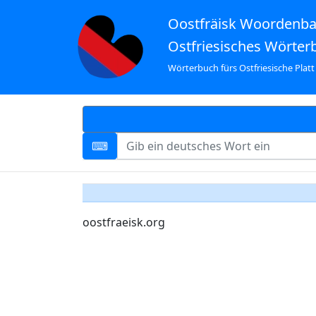
Oostfräisk Woordenb
Ostfriesisches Wörter
Wörterbuch fürs Ostfriesische Platt
oostfraeisk.org