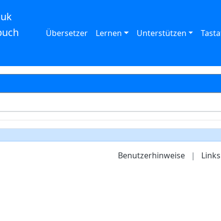
auk
buch
Übersetzer
Lernen
Unterstützen
Tasta
Benutzerhinweise
|
Links