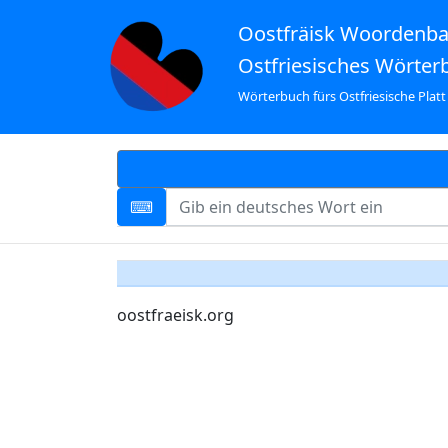
Oostfräisk Woordenb
Ostfriesisches Wörter
Wörterbuch fürs Ostfriesische Platt
oostfraeisk.org