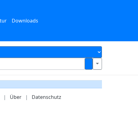
tur
Downloads
|
Über
|
Datenschutz