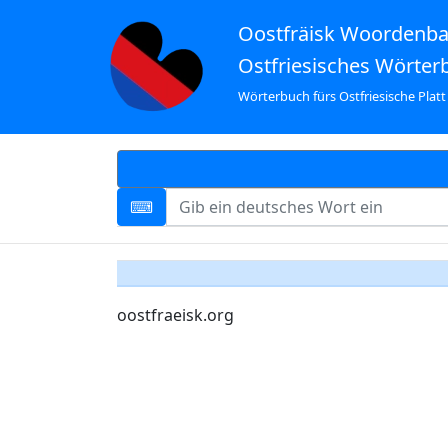
Oostfräisk Woordenb
Ostfriesisches Wörter
Wörterbuch fürs Ostfriesische Platt
oostfraeisk.org