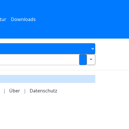
tur
Downloads
|
Über
|
Datenschutz