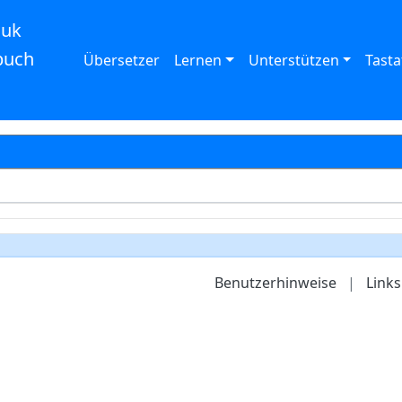
auk
buch
Übersetzer
Lernen
Unterstützen
Tasta
Benutzerhinweise
|
Links