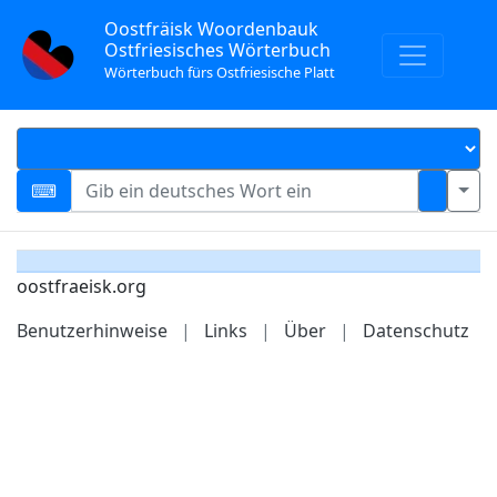
Oostfräisk Woordenbauk
Ostfriesisches Wörterbuch
Wörterbuch fürs Ostfriesische Platt
oostfraeisk.org
Benutzerhinweise
|
Links
|
Über
|
Datenschutz