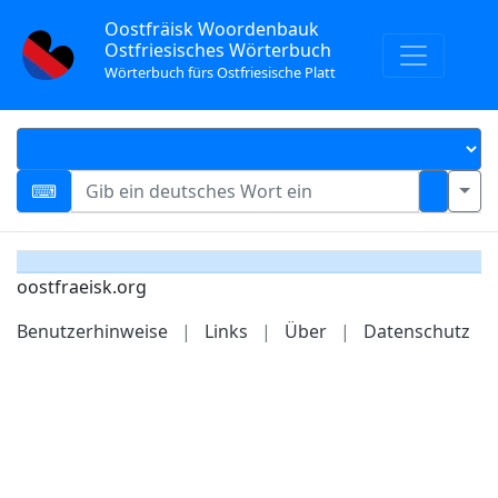
Oostfräisk Woordenbauk
Ostfriesisches Wörterbuch
Wörterbuch fürs Ostfriesische Platt
oostfraeisk.org
Benutzerhinweise
|
Links
|
Über
|
Datenschutz