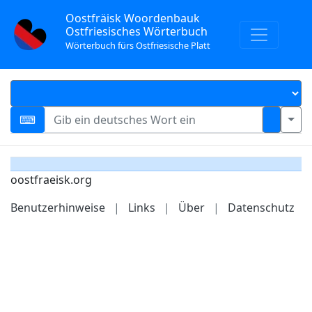
Oostfräisk Woordenbauk
Ostfriesisches Wörterbuch
Wörterbuch fürs Ostfriesische Platt
oostfraeisk.org
Benutzerhinweise
|
Links
|
Über
|
Datenschutz