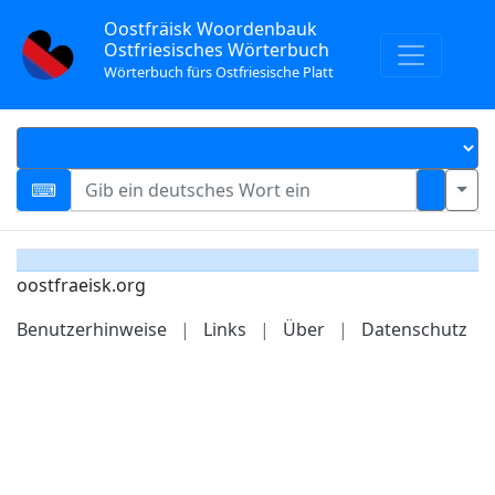
Oostfräisk Woordenbauk
Ostfriesisches Wörterbuch
Wörterbuch fürs Ostfriesische Platt
oostfraeisk.org
Benutzerhinweise
|
Links
|
Über
|
Datenschutz