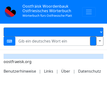
Oostfräisk Woordenbauk
Ostfriesisches Wörterbuch
Wörterbuch fürs Ostfriesische Platt
oostfraeisk.org
Benutzerhinweise
|
Links
|
Über
|
Datenschutz