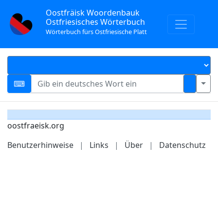
Oostfräisk Woordenbauk
Ostfriesisches Wörterbuch
Wörterbuch fürs Ostfriesische Platt
oostfraeisk.org
Benutzerhinweise
|
Links
|
Über
|
Datenschutz