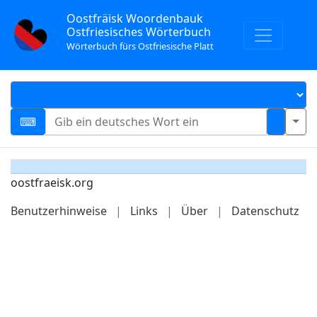
Oostfräisk Woordenbauk
Ostfriesisches Wörterbuch
Wörterbuch fürs Ostfriesische Platt
oostfraeisk.org
Benutzerhinweise
|
Links
|
Über
|
Datenschutz