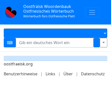
Oostfräisk Woordenbauk
Ostfriesisches Wörterbuch
Wörterbuch fürs Ostfriesische Platt
oostfraeisk.org
Benutzerhinweise
|
Links
|
Über
|
Datenschutz