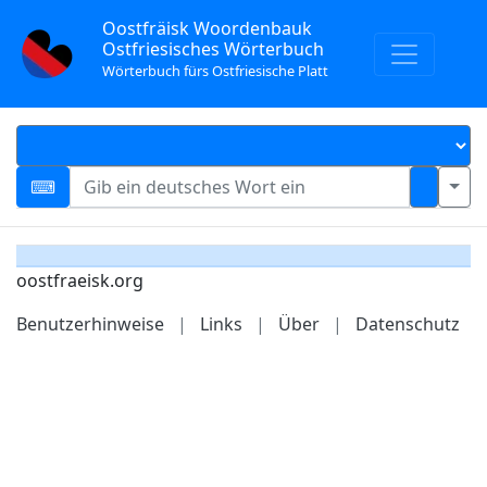
Oostfräisk Woordenbauk
Ostfriesisches Wörterbuch
Wörterbuch fürs Ostfriesische Platt
oostfraeisk.org
Benutzerhinweise
|
Links
|
Über
|
Datenschutz