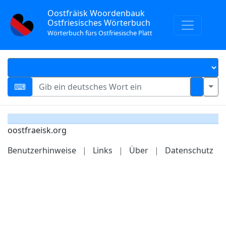
Oostfräisk Woordenbauk
Ostfriesisches Wörterbuch
Wörterbuch fürs Ostfriesische Platt
oostfraeisk.org
Benutzerhinweise
|
Links
|
Über
|
Datenschutz