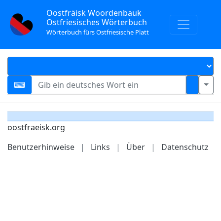
Oostfräisk Woordenbauk
Ostfriesisches Wörterbuch
Wörterbuch fürs Ostfriesische Platt
oostfraeisk.org
Benutzerhinweise
|
Links
|
Über
|
Datenschutz