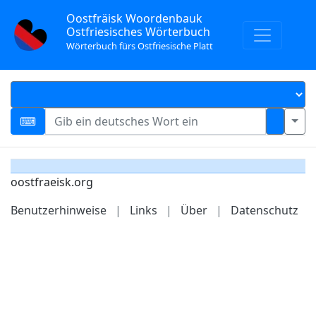
Oostfräisk Woordenbauk
Ostfriesisches Wörterbuch
Wörterbuch fürs Ostfriesische Platt
oostfraeisk.org
Benutzerhinweise
|
Links
|
Über
|
Datenschutz