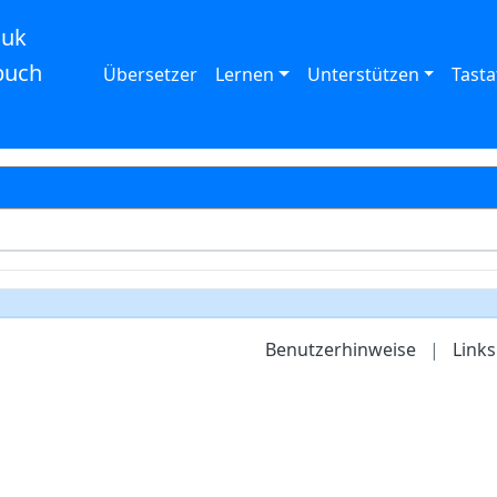
auk
buch
Übersetzer
Lernen
Unterstützen
Tasta
Benutzerhinweise
|
Links