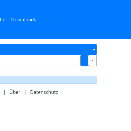
tur
Downloads
|
Über
|
Datenschutz