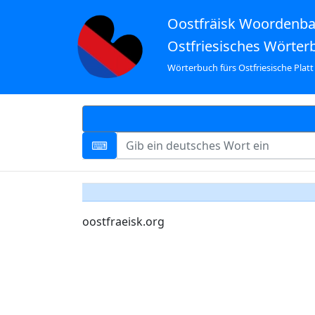
Oostfräisk Woordenb
Ostfriesisches Wörter
Wörterbuch fürs Ostfriesische Platt
oostfraeisk.org