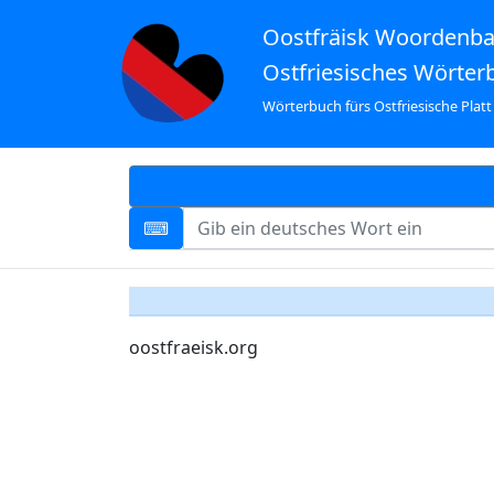
Oostfräisk Woordenb
Ostfriesisches Wörter
Wörterbuch fürs Ostfriesische Platt
oostfraeisk.org