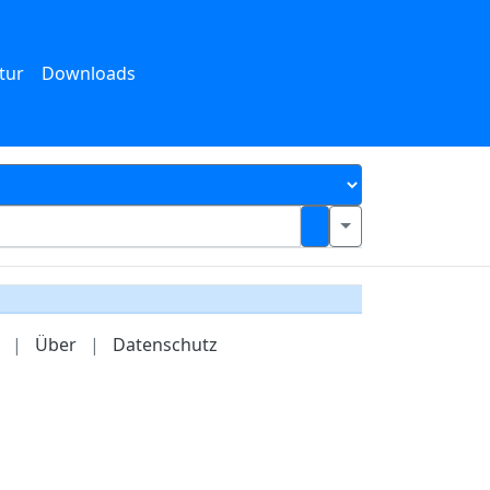
tur
Downloads
|
Über
|
Datenschutz