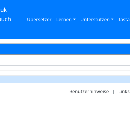
auk
buch
Übersetzer
Lernen
Unterstützen
Tasta
Benutzerhinweise
|
Links