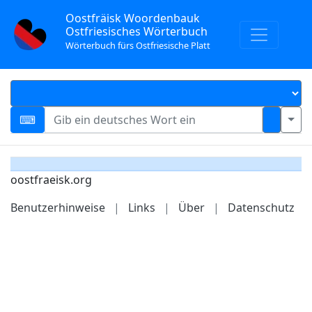
Oostfräisk Woordenbauk
Ostfriesisches Wörterbuch
Wörterbuch fürs Ostfriesische Platt
oostfraeisk.org
Benutzerhinweise
|
Links
|
Über
|
Datenschutz