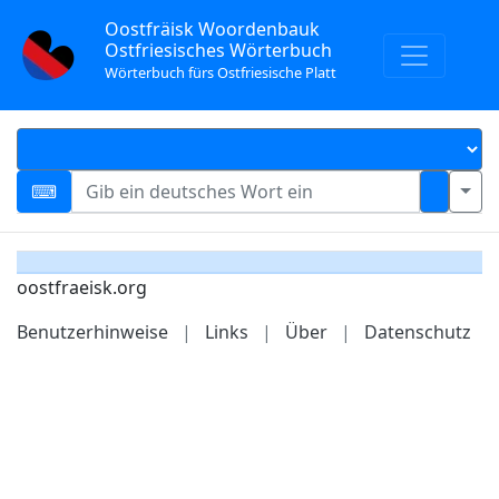
Oostfräisk Woordenbauk
Ostfriesisches Wörterbuch
Wörterbuch fürs Ostfriesische Platt
oostfraeisk.org
Benutzerhinweise
|
Links
|
Über
|
Datenschutz