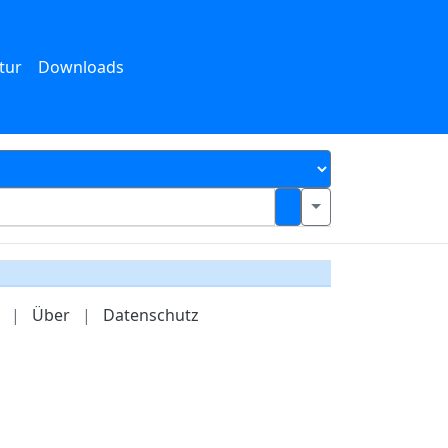
tur
Downloads
|
Über
|
Datenschutz