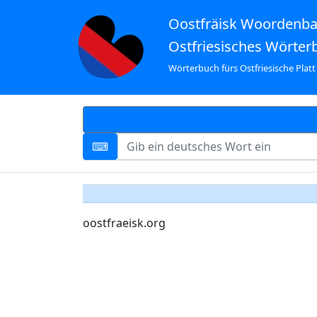
Oostfräisk Woordenb
Ostfriesisches Wörter
Wörterbuch fürs Ostfriesische Platt
oostfraeisk.org