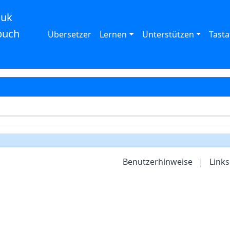
auk
buch
Übersetzer
Lernen
Unterstützen
Tasta
Benutzerhinweise
|
Links