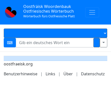
Oostfräisk Woordenbauk
Ostfriesisches Wörterbuch
Wörterbuch fürs Ostfriesische Platt
oostfraeisk.org
Benutzerhinweise
|
Links
|
Über
|
Datenschutz