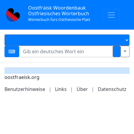
Oostfräisk Woordenbauk
Ostfriesisches Wörterbuch
Wörterbuch fürs Ostfriesische Platt
oostfraeisk.org
Benutzerhinweise
|
Links
|
Über
|
Datenschutz