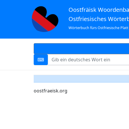
Oostfräisk Woordenb
Ostfriesisches Wörter
Wörterbuch fürs Ostfriesische Platt
oostfraeisk.org