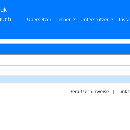
auk
buch
Übersetzer
Lernen
Unterstützen
Tasta
Benutzerhinweise
|
Links