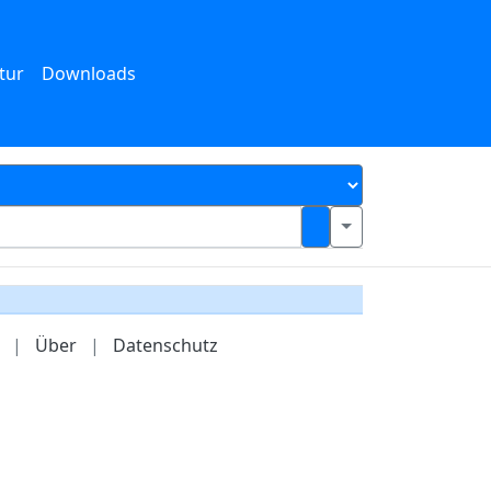
tur
Downloads
|
Über
|
Datenschutz