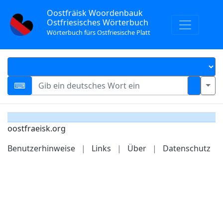
Oostfräisk Woordenbauk
Ostfriesisches Wörterbuch
Wörterbuch fürs Ostfriesische Platt
oostfraeisk.org
Benutzerhinweise
|
Links
|
Über
|
Datenschutz