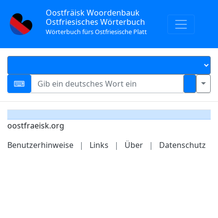
Oostfräisk Woordenbauk
Ostfriesisches Wörterbuch
Wörterbuch fürs Ostfriesische Platt
oostfraeisk.org
Benutzerhinweise
|
Links
|
Über
|
Datenschutz