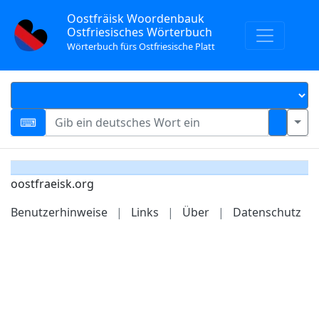
Oostfräisk Woordenbauk
Ostfriesisches Wörterbuch
Wörterbuch fürs Ostfriesische Platt
oostfraeisk.org
Benutzerhinweise
|
Links
|
Über
|
Datenschutz