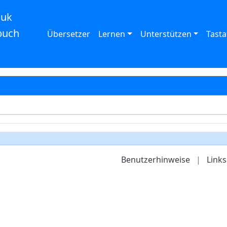
auk
buch
Übersetzer
Lernen
Unterstützen
Tasta
Benutzerhinweise
|
Links