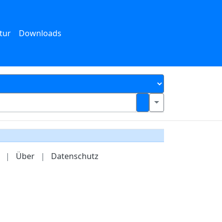
tur
Downloads
|
Über
|
Datenschutz