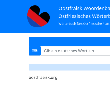
Oostfräisk Woordenb
Ostfriesisches Wörter
Wörterbuch fürs Ostfriesische Platt
oostfraeisk.org