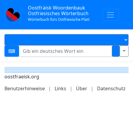
Oostfräisk Woordenbauk
Ostfriesisches Wörterbuch
Wörterbuch fürs Ostfriesische Platt
oostfraeisk.org
Benutzerhinweise
|
Links
|
Über
|
Datenschutz