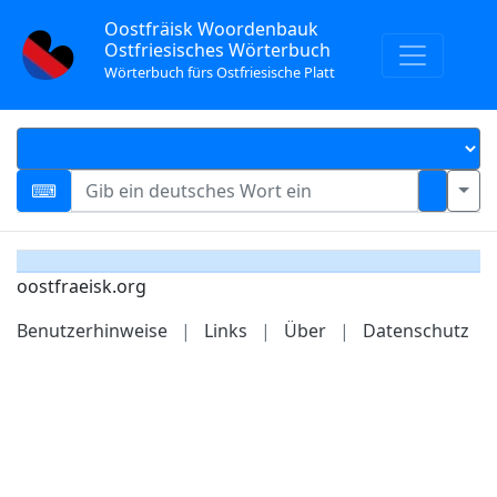
Oostfräisk Woordenbauk
Ostfriesisches Wörterbuch
Wörterbuch fürs Ostfriesische Platt
oostfraeisk.org
Benutzerhinweise
|
Links
|
Über
|
Datenschutz