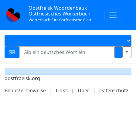
Oostfräisk Woordenbauk
Ostfriesisches Wörterbuch
Wörterbuch fürs Ostfriesische Platt
oostfraeisk.org
Benutzerhinweise
|
Links
|
Über
|
Datenschutz