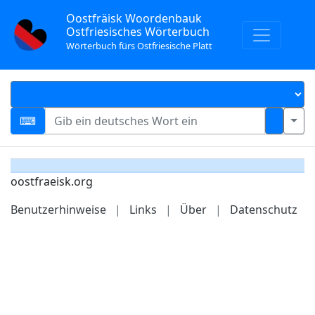
Oostfräisk Woordenbauk
Ostfriesisches Wörterbuch
Wörterbuch fürs Ostfriesische Platt
oostfraeisk.org
Benutzerhinweise
|
Links
|
Über
|
Datenschutz