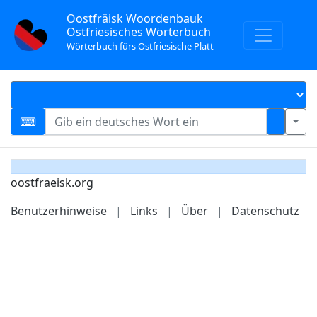
Oostfräisk Woordenbauk
Ostfriesisches Wörterbuch
Wörterbuch fürs Ostfriesische Platt
oostfraeisk.org
Benutzerhinweise
|
Links
|
Über
|
Datenschutz