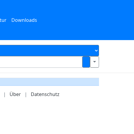
tur
Downloads
|
Über
|
Datenschutz