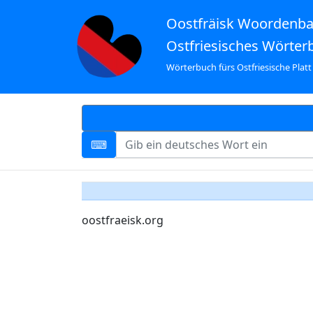
Oostfräisk Woordenb
Ostfriesisches Wörter
Wörterbuch fürs Ostfriesische Platt
oostfraeisk.org