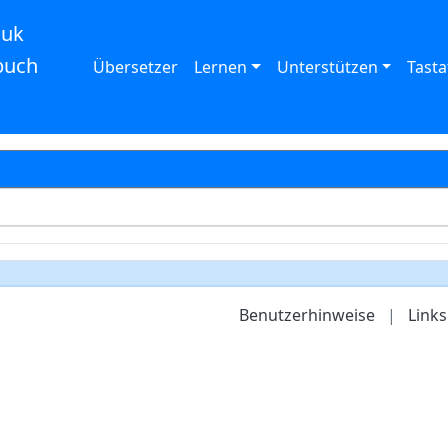
auk
buch
Übersetzer
Lernen
Unterstützen
Tasta
Benutzerhinweise
|
Links