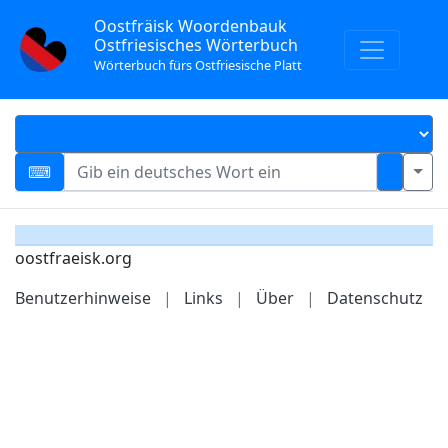
Oostfräisk Woordenbauk
Ostfriesisches Wörterbuch
Wörterbuch fürs Ostfriesische Platt
oostfraeisk.org
Benutzerhinweise
|
Links
|
Über
|
Datenschutz