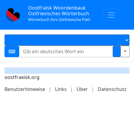
Oostfräisk Woordenbauk
Ostfriesisches Wörterbuch
Wörterbuch fürs Ostfriesische Platt
oostfraeisk.org
Benutzerhinweise
|
Links
|
Über
|
Datenschutz