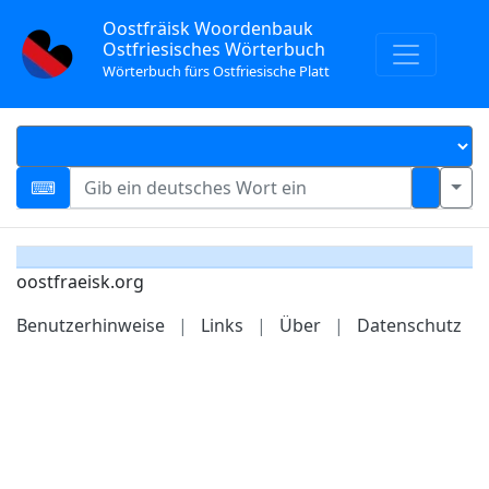
Oostfräisk Woordenbauk
Ostfriesisches Wörterbuch
Wörterbuch fürs Ostfriesische Platt
oostfraeisk.org
Benutzerhinweise
|
Links
|
Über
|
Datenschutz