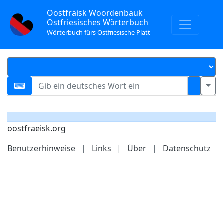
Oostfräisk Woordenbauk
Ostfriesisches Wörterbuch
Wörterbuch fürs Ostfriesische Platt
oostfraeisk.org
Benutzerhinweise
|
Links
|
Über
|
Datenschutz