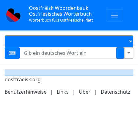
Oostfräisk Woordenbauk
Ostfriesisches Wörterbuch
Wörterbuch fürs Ostfriesische Platt
oostfraeisk.org
Benutzerhinweise
|
Links
|
Über
|
Datenschutz