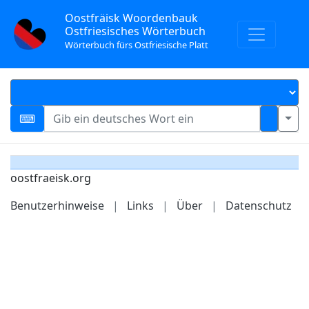
Oostfräisk Woordenbauk
Ostfriesisches Wörterbuch
Wörterbuch fürs Ostfriesische Platt
oostfraeisk.org
Benutzerhinweise
|
Links
|
Über
|
Datenschutz