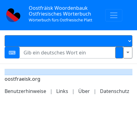
Oostfräisk Woordenbauk
Ostfriesisches Wörterbuch
Wörterbuch fürs Ostfriesische Platt
oostfraeisk.org
Benutzerhinweise
|
Links
|
Über
|
Datenschutz