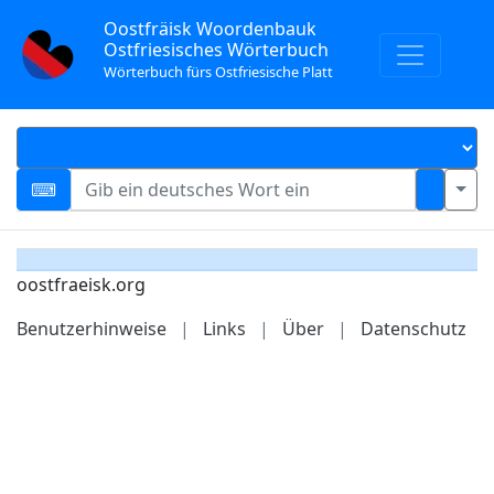
Oostfräisk Woordenbauk
Ostfriesisches Wörterbuch
Wörterbuch fürs Ostfriesische Platt
oostfraeisk.org
Benutzerhinweise
|
Links
|
Über
|
Datenschutz