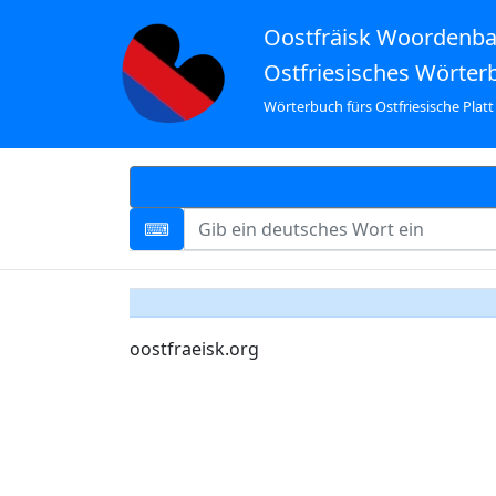
Oostfräisk Woordenb
Ostfriesisches Wörter
Wörterbuch fürs Ostfriesische Platt
oostfraeisk.org