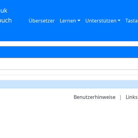
auk
buch
Übersetzer
Lernen
Unterstützen
Tasta
Benutzerhinweise
|
Links