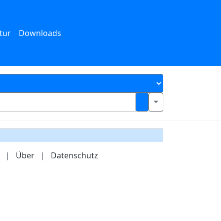
tur
Downloads
|
Über
|
Datenschutz