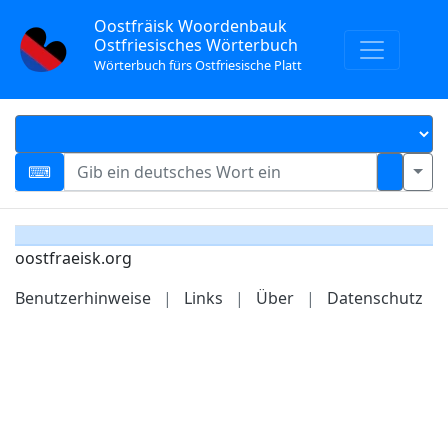
Oostfräisk Woordenbauk
Ostfriesisches Wörterbuch
Wörterbuch fürs Ostfriesische Platt
oostfraeisk.org
Benutzerhinweise
|
Links
|
Über
|
Datenschutz