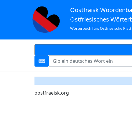
Oostfräisk Woordenb
Ostfriesisches Wörter
Wörterbuch fürs Ostfriesische Platt
oostfraeisk.org