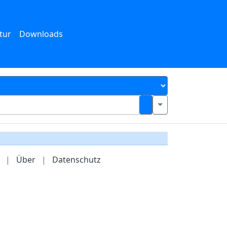
tur
Downloads
|
Über
|
Datenschutz