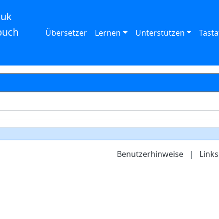
auk
buch
Übersetzer
Lernen
Unterstützen
Tasta
Benutzerhinweise
|
Links