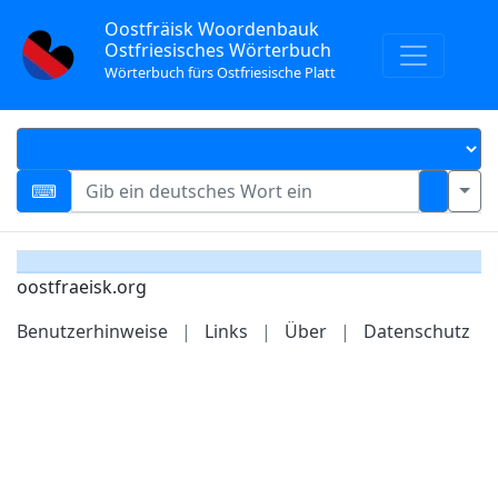
Oostfräisk Woordenbauk
Ostfriesisches Wörterbuch
Wörterbuch fürs Ostfriesische Platt
oostfraeisk.org
Benutzerhinweise
|
Links
|
Über
|
Datenschutz