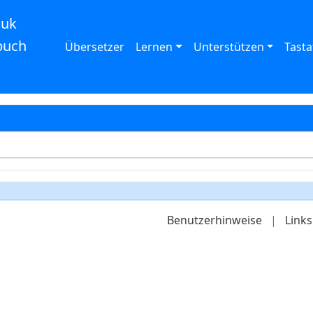
auk
buch
Übersetzer
Lernen
Unterstützen
Tasta
Benutzerhinweise
|
Links