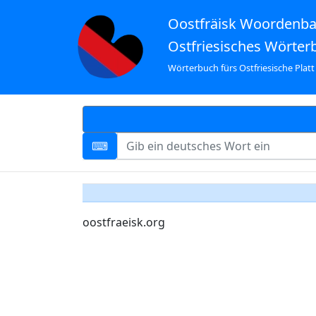
Oostfräisk Woordenb
Ostfriesisches Wörter
Wörterbuch fürs Ostfriesische Platt
oostfraeisk.org