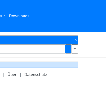
tur
Downloads
|
Über
|
Datenschutz