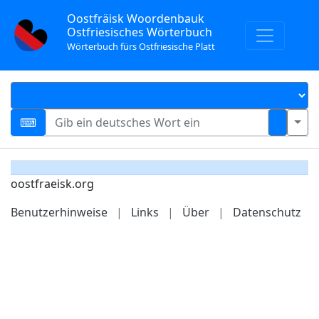
Oostfräisk Woordenbauk
Ostfriesisches Wörterbuch
Wörterbuch fürs Ostfriesische Platt
oostfraeisk.org
Benutzerhinweise
|
Links
|
Über
|
Datenschutz