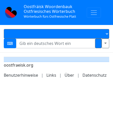
Oostfräisk Woordenbauk
Ostfriesisches Wörterbuch
Wörterbuch fürs Ostfriesische Platt
oostfraeisk.org
Benutzerhinweise
|
Links
|
Über
|
Datenschutz