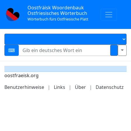
Oostfräisk Woordenbauk
Ostfriesisches Wörterbuch
Wörterbuch fürs Ostfriesische Platt
oostfraeisk.org
Benutzerhinweise
|
Links
|
Über
|
Datenschutz